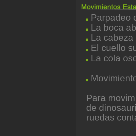
Parpadeo d
La boca abr
La cabeza 
El cuello s
La cola osc
Movimient
Para movimi
de dinosaur
ruedas cont