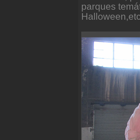
parques temát
Halloween,etc