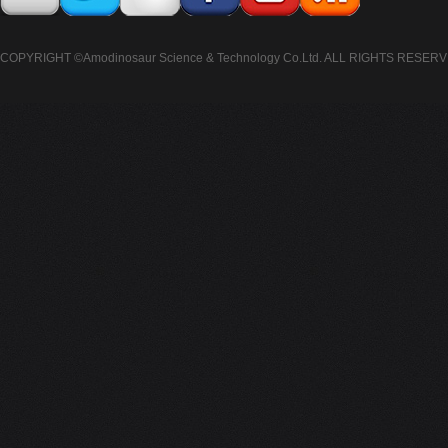
COPYRIGHT ©Amodinosaur Science & Technology Co.Ltd. ALL RIGHTS RESERV