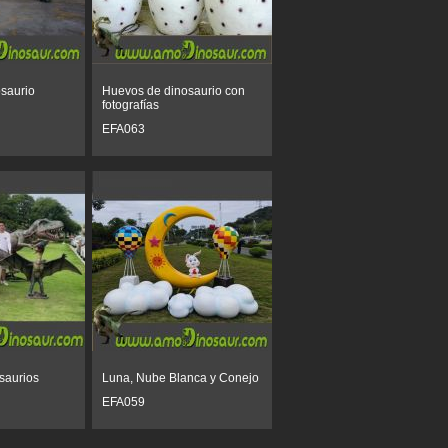
saurio
Huevos de dinosaurio con
fotografías
EFA063
saurios
Luna, Nube Blanca y Conejo
EFA059