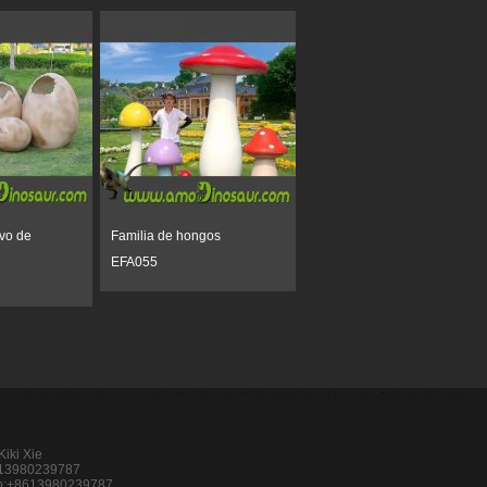
vo de
Familia de hongos
EFA055
Kiki Xie
-13980239787
p:+8613980239787