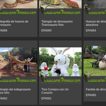
tografía de huevos de
Tobogán de dinosaurios
Huevos de dino
nosaurio
Tiranosaurio Rex
atractivos
FA066
EFA065
EFA064
bogán del estegosaurio
Tres Conejos con Un
Familia de dino
ra niño
Corazón
EFA060
FA062
EFA061