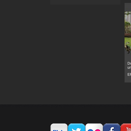
Do
un
E