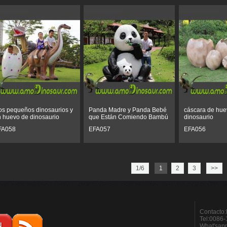
s pequeños dinosaurios y
Panda Madre y Panda Bebé
cáscara de hue
 huevo de dinosaurio
que Están Comiendo Bambú
dinosaurio
FA058
EFA057
EFA056
1/6
1
2
3
>>
Contacto:
Tel:0086
What'sap