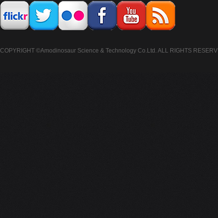
COPYRIGHT ©Amodinosaur Science & Technology Co.Ltd. ALL RIGHTS RESERV