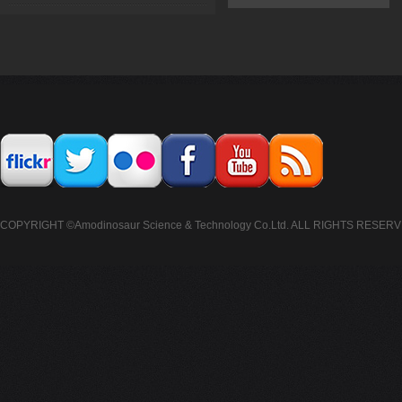
COPYRIGHT ©Amodinosaur Science & Technology Co.Ltd. ALL RIGHTS RESERV