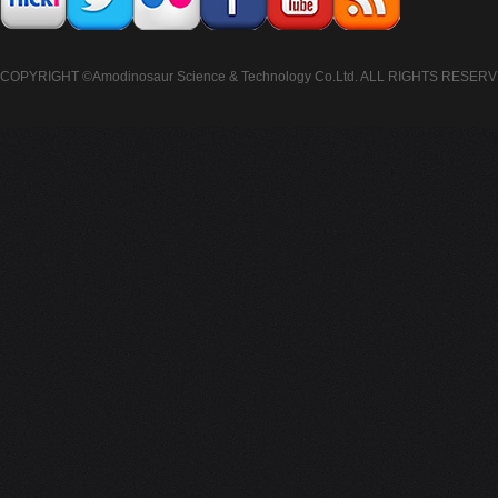
COPYRIGHT ©Amodinosaur Science & Technology Co.Ltd. ALL RIGHTS RESERV